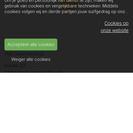
Om je goed en persoonlijk van dienst te zijn, maken wij
gebruik van cookies en vergelijkbare technieken. Middels
cookies volgen wij en derde partijen jouw surfgedrag op onze
website. Hiermee tonen wij gepersonaliseerde advertenties
en dit maakt het voor jou mogelijk om informatie te delen via
Cookies op
social media.
Bekijk ons cookiebeleid
onze website
Contact
Accepteer alle cookies
Het Swinnenbos
Weiger alle cookies
Heide 37
3294 Molenstede (Diest)
Telefoon: +32 498 69 42 77
E-mail: info@hetswinnenbos.be
Vennootschap
CARJAVI bv