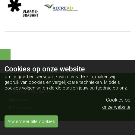
Cookies op
onze website
Om je goed en persoonlijk van dienst te zijn, maken wij
Copyright Het Swinnenbos 2026 - Aangeboden door
Business
gebruik van cookies en vergelijkbare technieken. Middels
Apps
cookies volgen wij en derde partijen jouw surfgedrag op onze
Algemene voorwaarden
website. Hiermee tonen wij gepersonaliseerde advertenties
en dit maakt het voor jou mogelijk om informatie te delen via
Cookies op
Disclaimer
social media.
Bekijk ons cookiebeleid
onze website
Privacybeleid
Cookiebeleid
Accepteer alle cookies