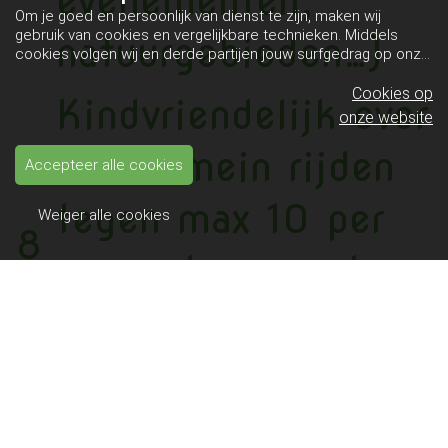
evenementen,
Om je goed en persoonlijk van dienst te zijn, maken wij
gebruik van cookies en vergelijkbare technieken. Middels
natuurgebieden…)
cookies volgen wij en derde partijen jouw surfgedrag op onze
website. Hiermee tonen wij gepersonaliseerde advertenties
en dit maakt het voor jou mogelijk om informatie te delen via
Cookies op
Kindvriendelijk over
social media.
Bekijk ons cookiebeleid
onze website
ons domein rijden
Accepteer alle cookies
tegen max 10 per
Weiger alle cookies
8
uur anders moeten
wij u voertuig
verbieden.
Uw gehuurde