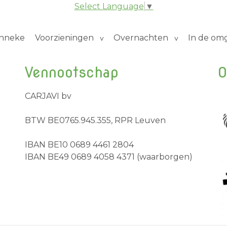
Select Language
▼
inneke
Voorzieningen
Overnachten
In de om
Vennootschap
O
CARJAVI bv
BTW BE0765.945.355, RPR Leuven
IBAN BE10 0689 4461 2804
IBAN BE49 0689 4058 4371 (waarborgen)