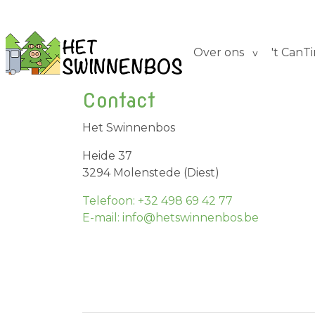
Over ons
't CanT
Contact
Het Swinnenbos
Heide 37
3294 Molenstede (Diest)
Telefoon: +32 498 69 42 77
E-mail: info@hetswinnenbos.be