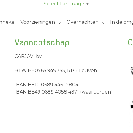
Select Language
▼
inneke
Voorzieningen
Overnachten
In de om
Vennootschap
O
CARJAVI bv
BTW BE0765.945.355, RPR Leuven
IBAN BE10 0689 4461 2804
IBAN BE49 0689 4058 4371 (waarborgen)