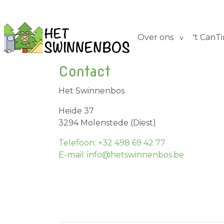
Over ons
't CanT
Contact
Het Swinnenbos
Heide 37
3294 Molenstede (Diest)
Telefoon: +32 498 69 42 77
E-mail: info@hetswinnenbos.be