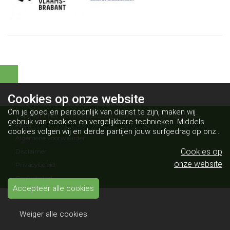
Cookies op
onze website
Om je goed en persoonlijk van dienst te zijn, maken wij
Copyright Het Swinnenbos 2026 - Aangeboden door
Business
gebruik van cookies en vergelijkbare technieken. Middels
Apps
cookies volgen wij en derde partijen jouw surfgedrag op onze
Algemene voorwaarden
website. Hiermee tonen wij gepersonaliseerde advertenties
en dit maakt het voor jou mogelijk om informatie te delen via
Cookies op
Disclaimer
social media.
Bekijk ons cookiebeleid
onze website
Privacybeleid
Cookiebeleid
Accepteer alle cookies
Weiger alle cookies