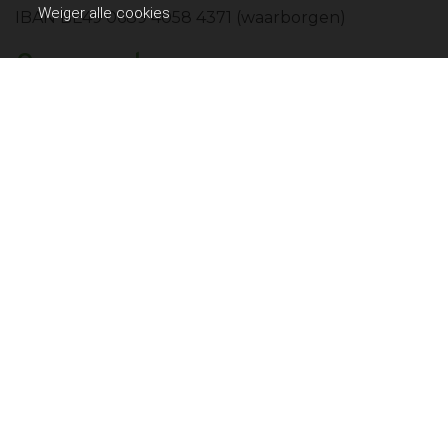
Weiger alle cookies
IBAN BE49 0689 4058 4371 (waarborgen)
Onze partners