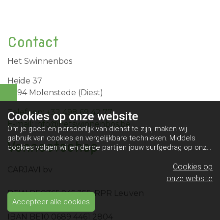
Contact
Het Swinnenbos
Heide 37
3294 Molenstede (Diest)
Telefoon: +32 498 69 42 77
Cookies op
onze website
E-mail: info@hetswinnenbos.be
Om je goed en persoonlijk van dienst te zijn, maken wij
gebruik van cookies en vergelijkbare technieken. Middels
Vennootschap
cookies volgen wij en derde partijen jouw surfgedrag op onze
website. Hiermee tonen wij gepersonaliseerde advertenties
en dit maakt het voor jou mogelijk om informatie te delen via
Cookies op
CARJAVI bv
social media.
Bekijk ons cookiebeleid
onze website
BTW BE0765.945.355, RPR Leuven
Accepteer alle cookies
IBAN BE10 0689 4461 2804