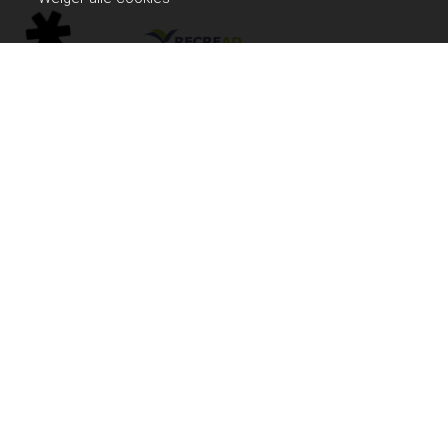
Copyright Het Swinnenbos 2026 - Aangeboden door
Business
Apps
Algemene voorwaarden
Disclaimer
Privacybeleid
Cookiebeleid