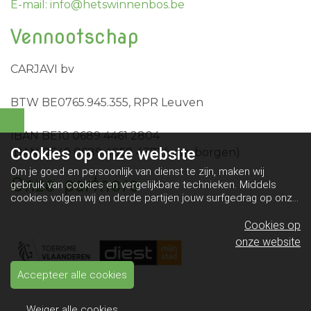
E-mail: info@hetswinnenbos.be
Vennootschap
CARJAVI bv
BTW BE0765.945.355, RPR Leuven
IBAN BE10 0689 4461 2804
Cookies op
onze website
IBAN BE49 0689 4058 4371 (waarborgen)
Om je goed en persoonlijk van dienst te zijn, maken wij
Onze partners
gebruik van cookies en vergelijkbare technieken. Middels
cookies volgen wij en derde partijen jouw surfgedrag op onze
website. Hiermee tonen wij gepersonaliseerde advertenties
en dit maakt het voor jou mogelijk om informatie te delen via
Cookies op
social media.
Bekijk ons cookiebeleid
onze website
Accepteer alle cookies
Weiger alle cookies