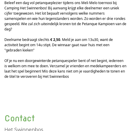
Beleef een dag vol petanqueplezier tijdens ons Meli Melo toernooi bij
Camping Het Swinnenbos! Bij aanvang krijgt elke deelnemer een uniek
cijfer toegewezen. Het lot bepaalt vervolgens welke nummers
samenspelen en wie hun tegenstanders worden. Zo worden er drie rondes
gespeeld. Wie zal zich uiteindelijk kronen tot de Petanque Kampioen van de
dag?
Deelname bedraagt slechts
€ 2,50
. Meld je aan om 13u30, want de
activiteit begint om 14u stipt. De winnaar gaat naar huis met een
"gebraden kieken"
Of je nu een doorgewinterde petanquespeler bent of net begint, iedereen
is welkom om mee te doen. Verzamel je vrienden en medekampeerders en
laat het spel beginnen! Mis deze kans niet om je vaardigheden te tonen en
de titel te veroveren bij Het Swinnenbos
Contact
Het Swinnenbos