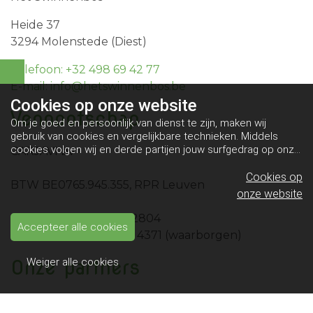
Heide 37
3294 Molenstede (Diest)
Telefoon: +32 498 69 42 77
E-mail: info@hetswinnenbos.be
Cookies op
onze website
Vennootschap
Om je goed en persoonlijk van dienst te zijn, maken wij
gebruik van cookies en vergelijkbare technieken. Middels
cookies volgen wij en derde partijen jouw surfgedrag op onze
CARJAVI bv
website. Hiermee tonen wij gepersonaliseerde advertenties
en dit maakt het voor jou mogelijk om informatie te delen via
Cookies op
BTW BE0765.945.355, RPR Leuven
social media.
Bekijk ons cookiebeleid
onze website
IBAN BE10 0689 4461 2804
Accepteer alle cookies
IBAN BE49 0689 4058 4371 (waarborgen)
Onze partners
Weiger alle cookies