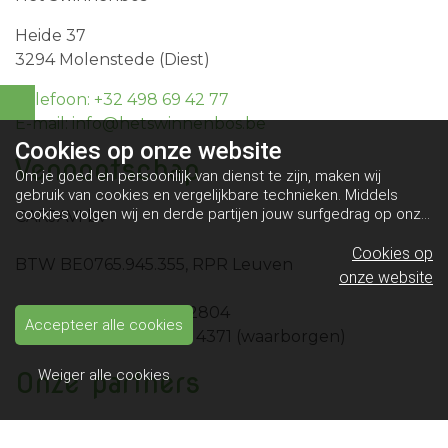
Heide 37
3294 Molenstede (Diest)
Telefoon: +32 498 69 42 77
E-mail: info@hetswinnenbos.be
Cookies op
onze website
Vennootschap
Om je goed en persoonlijk van dienst te zijn, maken wij
gebruik van cookies en vergelijkbare technieken. Middels
cookies volgen wij en derde partijen jouw surfgedrag op onze
CARJAVI bv
website. Hiermee tonen wij gepersonaliseerde advertenties
en dit maakt het voor jou mogelijk om informatie te delen via
Cookies op
BTW BE0765.945.355, RPR Leuven
social media.
Bekijk ons cookiebeleid
onze website
IBAN BE10 0689 4461 2804
Accepteer alle cookies
IBAN BE49 0689 4058 4371 (waarborgen)
Onze partners
Weiger alle cookies