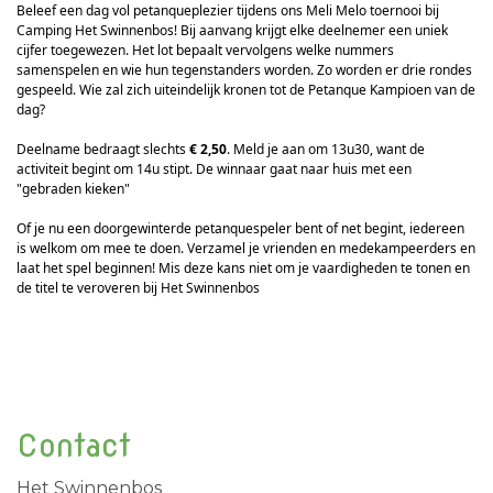
Beleef een dag vol petanqueplezier tijdens ons Meli Melo toernooi bij
Camping Het Swinnenbos! Bij aanvang krijgt elke deelnemer een uniek
cijfer toegewezen. Het lot bepaalt vervolgens welke nummers
samenspelen en wie hun tegenstanders worden. Zo worden er drie rondes
gespeeld. Wie zal zich uiteindelijk kronen tot de Petanque Kampioen van de
dag?
Deelname bedraagt slechts
€ 2,50
. Meld je aan om 13u30, want de
activiteit begint om 14u stipt. De winnaar gaat naar huis met een
"gebraden kieken"
Of je nu een doorgewinterde petanquespeler bent of net begint, iedereen
is welkom om mee te doen. Verzamel je vrienden en medekampeerders en
laat het spel beginnen! Mis deze kans niet om je vaardigheden te tonen en
de titel te veroveren bij Het Swinnenbos
Contact
Het Swinnenbos