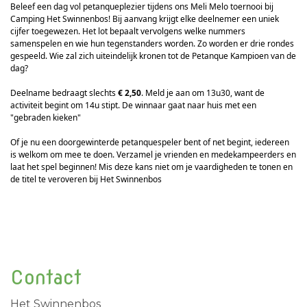
Beleef een dag vol petanqueplezier tijdens ons Meli Melo toernooi bij
Camping Het Swinnenbos! Bij aanvang krijgt elke deelnemer een uniek
cijfer toegewezen. Het lot bepaalt vervolgens welke nummers
samenspelen en wie hun tegenstanders worden. Zo worden er drie rondes
gespeeld. Wie zal zich uiteindelijk kronen tot de Petanque Kampioen van de
dag?
Deelname bedraagt slechts
€ 2,50
. Meld je aan om 13u30, want de
activiteit begint om 14u stipt. De winnaar gaat naar huis met een
"gebraden kieken"
Of je nu een doorgewinterde petanquespeler bent of net begint, iedereen
is welkom om mee te doen. Verzamel je vrienden en medekampeerders en
laat het spel beginnen! Mis deze kans niet om je vaardigheden te tonen en
de titel te veroveren bij Het Swinnenbos
Contact
Het Swinnenbos