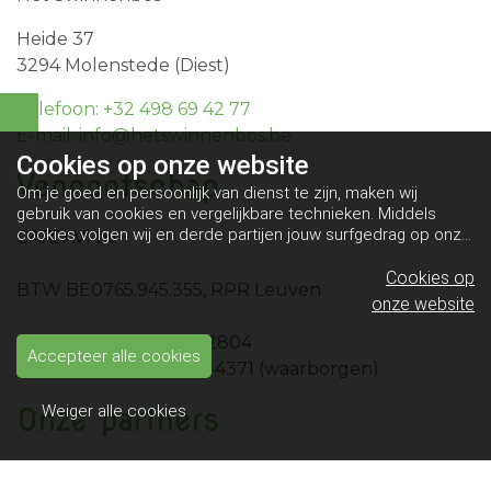
Heide 37
3294 Molenstede (Diest)
Telefoon: +32 498 69 42 77
E-mail: info@hetswinnenbos.be
Cookies op
onze website
Vennootschap
Om je goed en persoonlijk van dienst te zijn, maken wij
gebruik van cookies en vergelijkbare technieken. Middels
cookies volgen wij en derde partijen jouw surfgedrag op onze
CARJAVI bv
website. Hiermee tonen wij gepersonaliseerde advertenties
en dit maakt het voor jou mogelijk om informatie te delen via
Cookies op
BTW BE0765.945.355, RPR Leuven
social media.
Bekijk ons cookiebeleid
onze website
IBAN BE10 0689 4461 2804
Accepteer alle cookies
IBAN BE49 0689 4058 4371 (waarborgen)
Onze partners
Weiger alle cookies