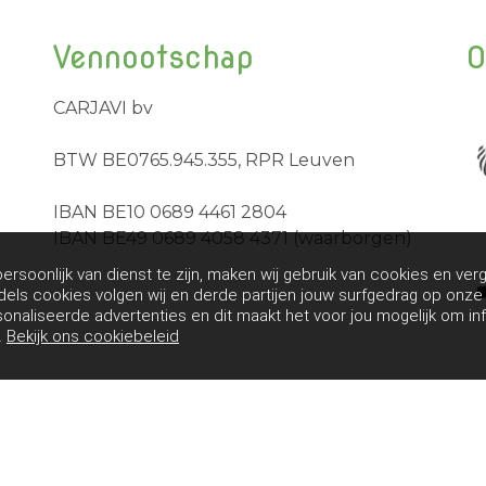
Vennootschap
O
CARJAVI bv
BTW BE0765.945.355, RPR Leuven
IBAN BE10 0689 4461 2804
IBAN BE49 0689 4058 4371 (waarborgen)
rsoonlijk van dienst te zijn, maken wij gebruik van cookies en verg
dels cookies volgen wij en derde partijen jouw surfgedrag op onz
sonaliseerde advertenties en dit maakt het voor jou mogelijk om in
.
Bekijk ons cookiebeleid