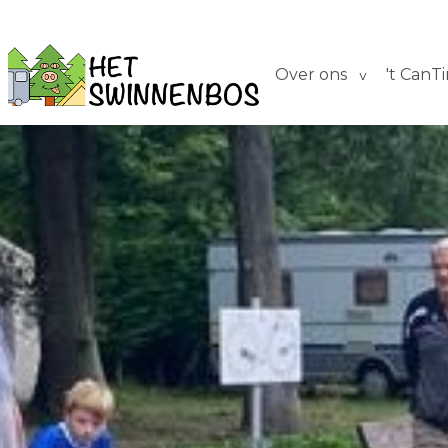
Over ons
't CanT