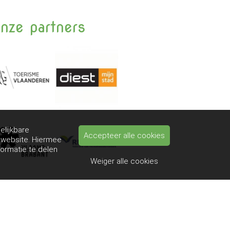
nze partners
elijkbare
Accepteer alle cookies
e website. Hiermee
formatie te delen
Weiger alle cookies