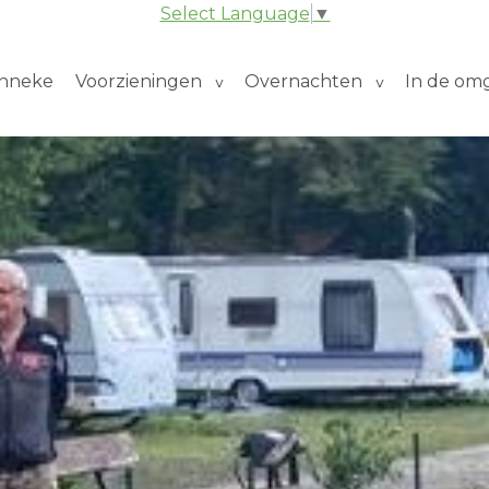
Select Language
▼
inneke
Voorzieningen
Overnachten
In de om