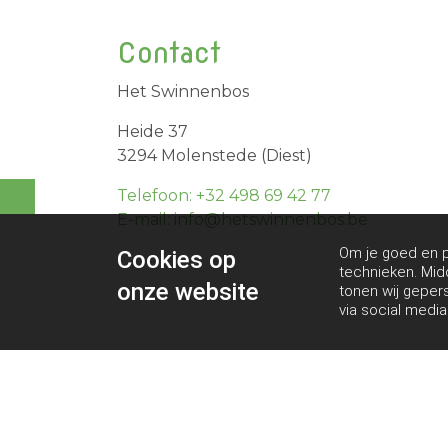
Contact
Het Swinnenbos
Heide 37
3294 Molenstede (Diest)
Telefoon: +32 498 69 42 77
E-mail: info@hetswinnenbos.be
Om je goed en pe
Cookies op
technieken. Mid
onze website
tonen wij geper
via social media