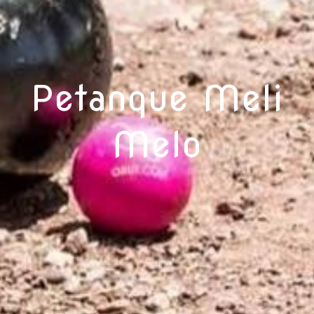
Petanque Meli
Melo