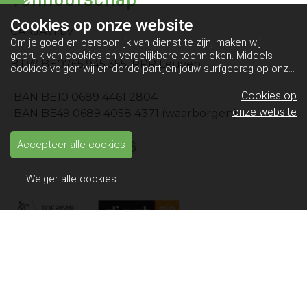
Cookies op
onze website
CARJAVI bv
Om je goed en persoonlijk van dienst te zijn, maken wij
gebruik van cookies en vergelijkbare technieken. Middels
BTW BE0765.945.355, RPR Leuven
cookies volgen wij en derde partijen jouw surfgedrag op onze
website. Hiermee tonen wij gepersonaliseerde advertenties
en dit maakt het voor jou mogelijk om informatie te delen via
Cookies op
IBAN BE10 0689 4461 2804
social media.
Bekijk ons cookiebeleid
onze website
IBAN BE49 0689 4058 4371 (waarborgen)
Onze partners
Accepteer alle cookies
Weiger alle cookies