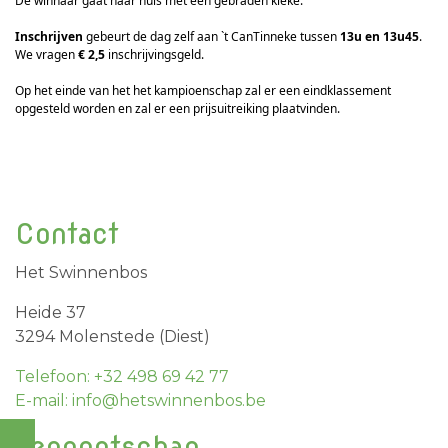
De winnaar gaat naar huis met een gebraden kieke.
Inschrijven
gebeurt de dag zelf aan `t CanTinneke tussen
13u en 13u45
.
We vragen
€ 2,5
inschrijvingsgeld.
Op het einde van het het kampioenschap zal er een eindklassement
opgesteld worden en zal er een prijsuitreiking plaatvinden.
Contact
Het Swinnenbos
Heide 37
3294 Molenstede (Diest)
Telefoon: +32 498 69 42 77
E-mail: info@hetswinnenbos.be
Vennootschap