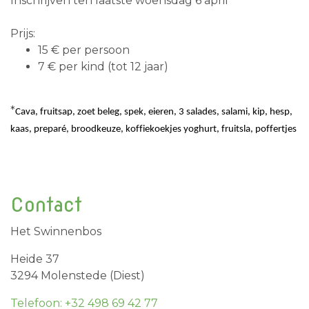
Inschrijven ten laatste woensdag 6 april
Prijs:
15 € per persoon
7 € per kind (tot 12 jaar)
*
Cava
, fruitsap, zoet beleg, spek, eieren, 3 salades, salami, kip, hesp,
kaas,
preparé
, broodkeuze, koffiekoekjes yoghurt, fruitsla, poffertjes
Contact
Het Swinnenbos
Heide 37
3294 Molenstede (Diest)
Telefoon: +32 498 69 42 77