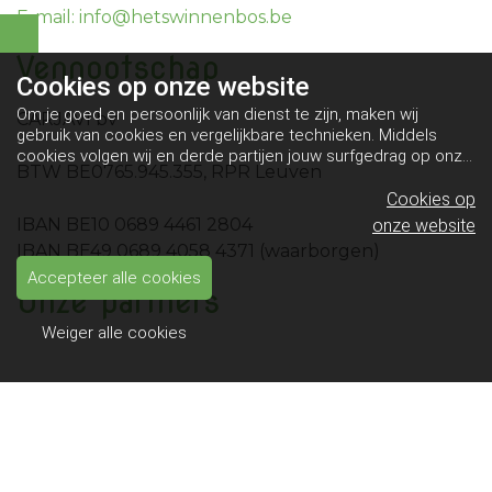
E-mail: info@hetswinnenbos.be
Vennootschap
Cookies op
onze website
Om je goed en persoonlijk van dienst te zijn, maken wij
CARJAVI bv
gebruik van cookies en vergelijkbare technieken. Middels
cookies volgen wij en derde partijen jouw surfgedrag op onze
BTW BE0765.945.355, RPR Leuven
website. Hiermee tonen wij gepersonaliseerde advertenties
en dit maakt het voor jou mogelijk om informatie te delen via
Cookies op
social media.
Bekijk ons cookiebeleid
IBAN BE10 0689 4461 2804
onze website
IBAN BE49 0689 4058 4371 (waarborgen)
Accepteer alle cookies
Onze partners
Weiger alle cookies