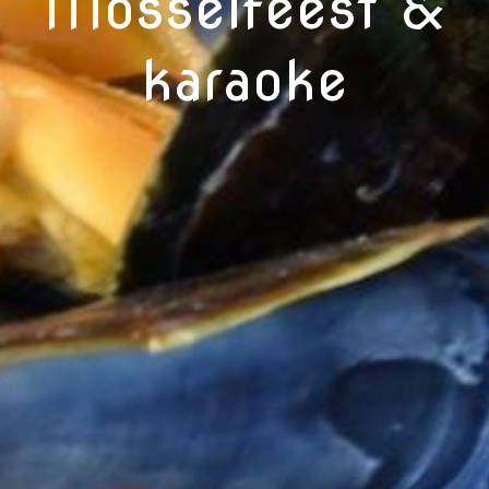
Mosselfeest &
karaoke