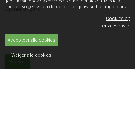
gebruik van cookies en vergelijkbare technieken. Middels
cookies volgen wij en derde partijen jouw surfgedrag op onze
website. Hiermee tonen wij gepersonaliseerde advertenties
en dit maakt het voor jou mogelijk om informatie te delen via
Cookies op
social media.
Bekijk ons cookiebeleid
onze website
Accepteer alle cookies
Weiger alle cookies
Contact
Het Swinnenbos
Heide 37
3294 Molenstede (Diest)