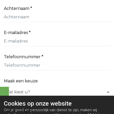
Achternaam *
E-mailadres *
Telefoonnummer *
Maak een keuze
Cookies op
onze website
Om je goed en persoonlijk van dienst te zijn, maken wij
Opmerkingen