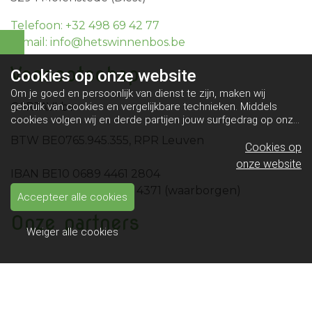
Telefoon: +32 498 69 42 77
E-mail: info@hetswinnenbos.be
Vennootschap
Cookies op
onze website
Om je goed en persoonlijk van dienst te zijn, maken wij
CARJAVI bv
gebruik van cookies en vergelijkbare technieken. Middels
cookies volgen wij en derde partijen jouw surfgedrag op onze
website. Hiermee tonen wij gepersonaliseerde advertenties
BTW BE0765.945.355, RPR Leuven
en dit maakt het voor jou mogelijk om informatie te delen via
Cookies op
social media.
Bekijk ons cookiebeleid
onze website
IBAN BE10 0689 4461 2804
IBAN BE49 0689 4058 4371 (waarborgen)
Accepteer alle cookies
Onze partners
Weiger alle cookies