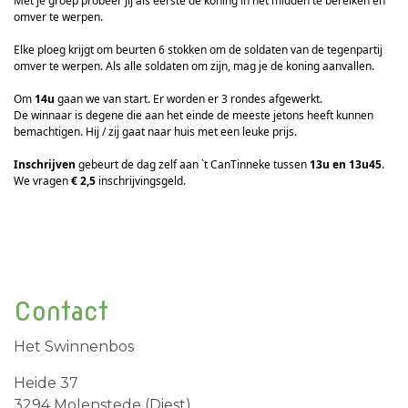
Met je groep probeer jij als eerste de koning in het midden te bereiken en
omver te werpen.
Elke ploeg krijgt om beurten 6 stokken om de soldaten van de tegenpartij
omver te werpen. Als alle soldaten om zijn, mag je de koning aanvallen.
Om
14u
gaan we van start. Er worden er 3 rondes afgewerkt.
De winnaar is degene die aan het einde de meeste jetons heeft kunnen
bemachtigen. Hij / zij gaat naar huis met een leuke prijs.
Inschrijven
gebeurt de dag zelf aan `t CanTinneke tussen
13u en 13u45
.
We vragen
€ 2,5
inschrijvingsgeld.
Contact
Het Swinnenbos
Heide 37
3294 Molenstede (Diest)