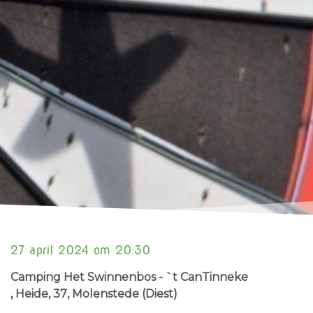
27 april 2024 om 20:30
Camping Het Swinnenbos - `t CanTinneke
, Heide, 37
, Molenstede (Diest)