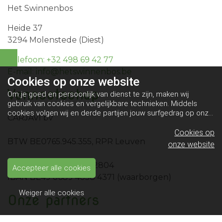
Het Swinnenbos
Heide 37
3294 Molenstede (Diest)
Telefoon: +32 498 69 42 77
E-mail: info@hetswinnenbos.be
Cookies op
onze website
Vennootschap
Om je goed en persoonlijk van dienst te zijn, maken wij
gebruik van cookies en vergelijkbare technieken. Middels
cookies volgen wij en derde partijen jouw surfgedrag op onze
CARJAVI bv
website. Hiermee tonen wij gepersonaliseerde advertenties
en dit maakt het voor jou mogelijk om informatie te delen via
Cookies op
BTW BE0765.945.355, RPR Leuven
social media.
Bekijk ons cookiebeleid
onze website
IBAN BE10 0689 4461 2804
Accepteer alle cookies
IBAN BE49 0689 4058 4371 (waarborgen)
Weiger alle cookies
Onze partners