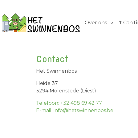
Over ons
't CanT
Contact
Het Swinnenbos
Heide 37
3294 Molenstede (Diest)
Telefoon: +32 498 69 42 77
E-mail: info@hetswinnenbos.be