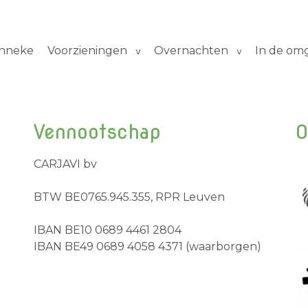
inneke
Voorzieningen
Overnachten
In de om
Vennootschap
O
CARJAVI bv
BTW BE0765.945.355, RPR Leuven
IBAN BE10 0689 4461 2804
IBAN BE49 0689 4058 4371 (waarborgen)